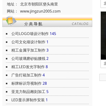
地址：
北京市朝阳区垡头南里
网站：
www.jingzun2005.com
公司LOGO墙设计制作
145
公司文化墙设计制作
1
精工金属字加工制作
3
公司玻璃磨砂贴腰线
2
精工LED发光字制作
8
广告灯箱加工制作
4
标牌标识导视制作
28
亚克力制品雕刻加工
5
LED显示屏制作安装
1