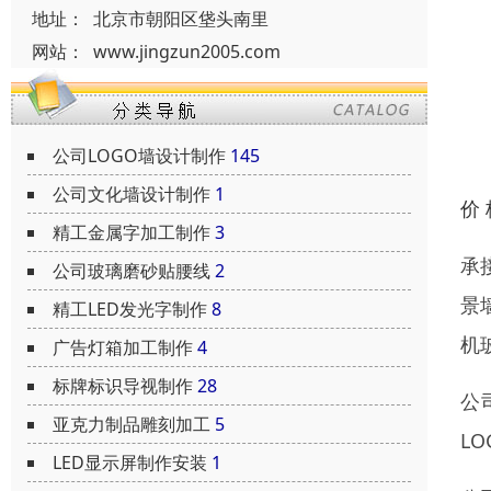
地址：
北京市朝阳区垡头南里
网站：
www.jingzun2005.com
公司LOGO墙设计制作
145
公司文化墙设计制作
1
价
精工金属字加工制作
3
承
公司玻璃磨砂贴腰线
2
景
精工LED发光字制作
8
机
广告灯箱加工制作
4
标牌标识导视制作
28
公
亚克力制品雕刻加工
5
L
LED显示屏制作安装
1