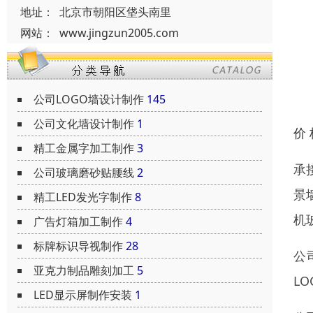
地址：
北京市朝阳区垡头南里
网站：
www.jingzun2005.com
公司LOGO墙设计制作
145
公司文化墙设计制作
1
价
精工金属字加工制作
3
承
公司玻璃磨砂贴腰线
2
景
精工LED发光字制作
8
机
广告灯箱加工制作
4
标牌标识导视制作
28
公
亚克力制品雕刻加工
5
L
LED显示屏制作安装
1