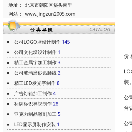
地址：
北京市朝阳区垡头南里
网站：
www.jingzun2005.com
公司LOGO墙设计制作
145
公司文化墙设计制作
1
价
精工金属字加工制作
3
L
公司玻璃磨砂贴腰线
2
装
精工LED发光字制作
8
广告灯箱加工制作
4
公
标牌标识导视制作
28
台
亚克力制品雕刻加工
5
公
LED显示屏制作安装
1