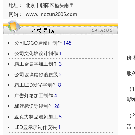
地址：
北京市朝阳区垡头南里
网站：
www.jingzun2005.com
公司LOGO墙设计制作
145
公司文化墙设计制作
1
价
精工金属字加工制作
3
服
公司玻璃磨砂贴腰线
2
精工LED发光字制作
8
（
广告灯箱加工制作
4
塑
标牌标识导视制作
28
（
亚克力制品雕刻加工
5
告
LED显示屏制作安装
1