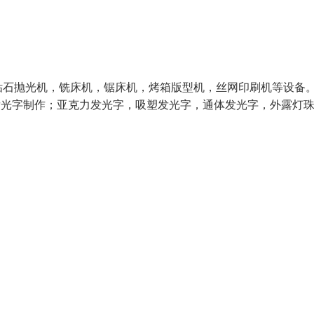
钻石抛光机，铣床机，锯床机，烤箱版型机，丝网印刷机等设备
发光字制作；亚克力发光字，吸塑发光字，通体发光字，外露灯