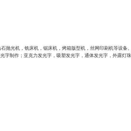
钻石抛光机，铣床机，锯床机，烤箱版型机，丝网印刷机等设备
发光字制作；亚克力发光字，吸塑发光字，通体发光字，外露灯