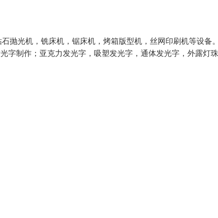
钻石抛光机，铣床机，锯床机，烤箱版型机，丝网印刷机等设备
发光字制作；亚克力发光字，吸塑发光字，通体发光字，外露灯