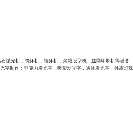
钻石抛光机，铣床机，锯床机，烤箱版型机，丝网印刷机等设备
发光字制作；亚克力发光字，吸塑发光字，通体发光字，外露灯