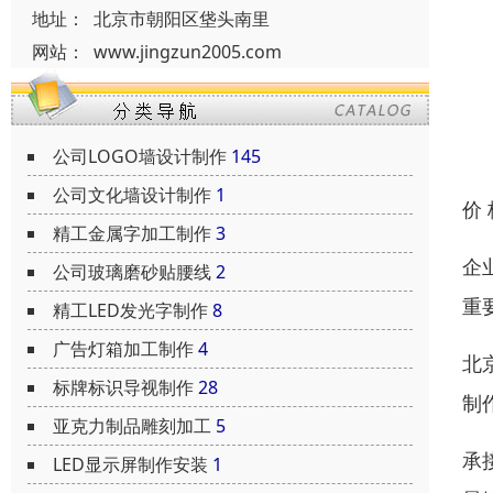
地址：
北京市朝阳区垡头南里
网站：
www.jingzun2005.com
公司LOGO墙设计制作
145
公司文化墙设计制作
1
价
精工金属字加工制作
3
企
公司玻璃磨砂贴腰线
2
重
精工LED发光字制作
8
广告灯箱加工制作
4
北
标牌标识导视制作
28
制
亚克力制品雕刻加工
5
承
LED显示屏制作安装
1